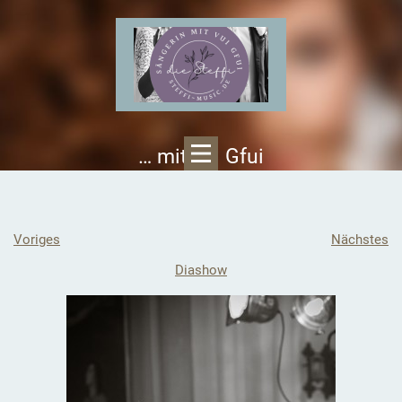
… mit vui Gfui
Voriges
Nächstes
Diashow